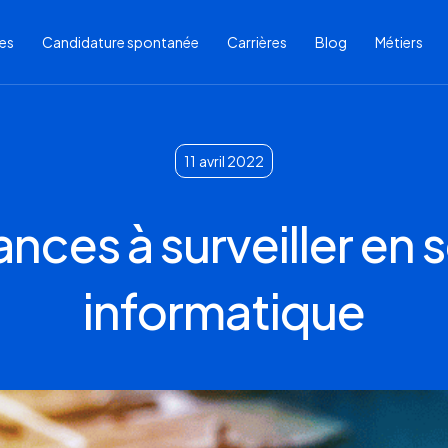
res
Candidature spontanée
Carrières
Blog
Métiers
11
avril 2022
nces à surveiller en 
informatique