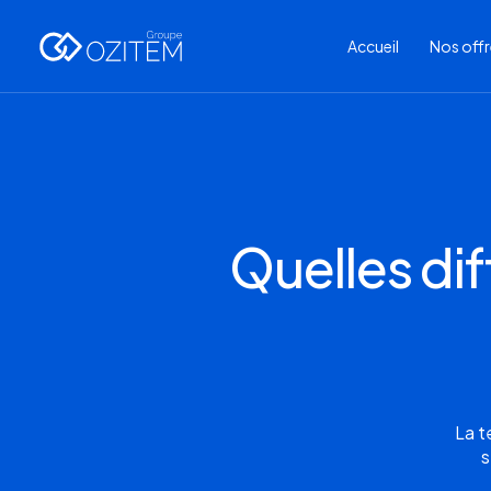
Accueil
Nos off
Quelles di
La t
s