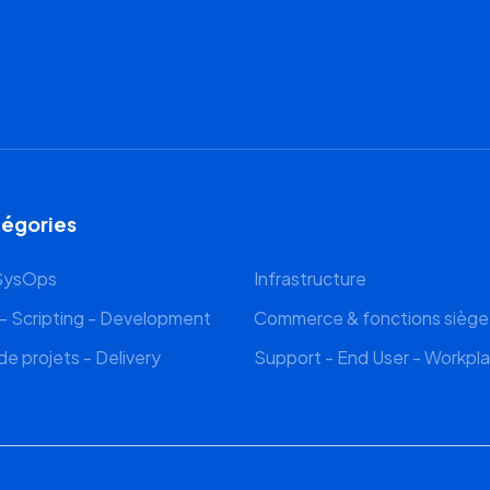
tégories
 SysOps
Infrastructure
 Scripting - Development
Commerce & fonctions siège
de projets - Delivery
Support - End User - Workpl