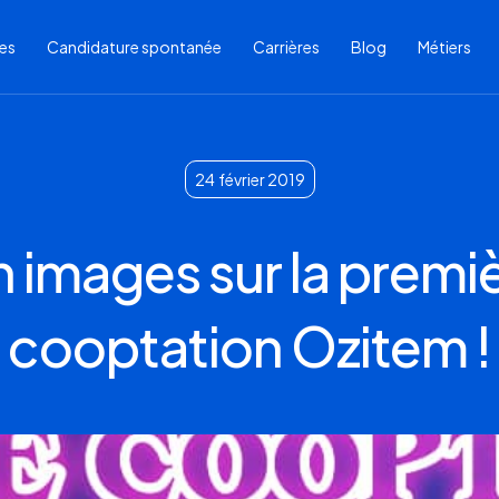
res
Candidature spontanée
Carrières
Blog
Métiers
24
février 2019
 images sur la premi
cooptation Ozitem !