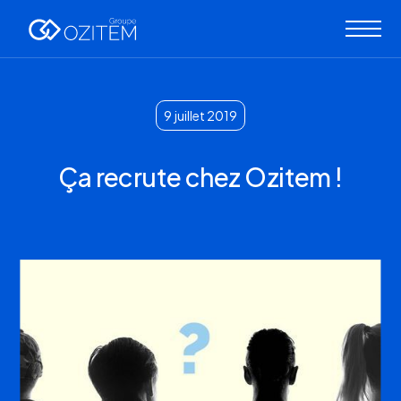
9
juillet 2019
Ça recrute chez Ozitem !